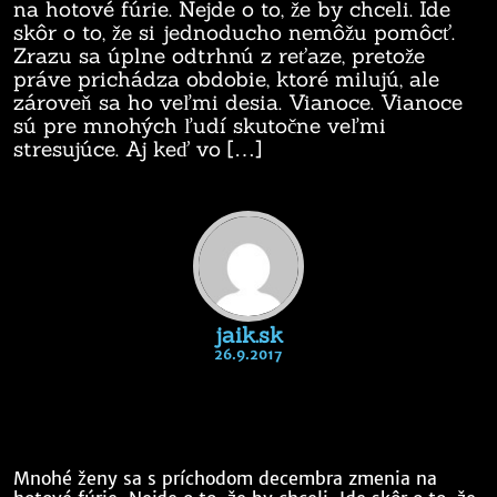
na hotové fúrie. Nejde o to, že by chceli. Ide
skôr o to, že si jednoducho nemôžu pomôcť.
Zrazu sa úplne odtrhnú z reťaze, pretože
práve prichádza obdobie, ktoré milujú, ale
zároveň sa ho veľmi desia. Vianoce. Vianoce
sú pre mnohých ľudí skutočne veľmi
stresujúce. Aj keď vo […]
jaik.sk
26.9.2017
Mnohé ženy sa s príchodom decembra zmenia na