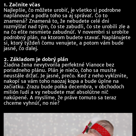
1. Začnite včas
Najlepšie, čo môžete urobiť, je všetko si podrobne
naplánovať a podľa toho sa aj správať. Čo to
znamená? Znamená to, že nebudete celé dni
rozmýšľať nad tým, čo ste zabudli, čo ste urobili zle a
na čo ešte nesmiete zabudnúť. V novembri si urobíte
podrobný plán, na ktorom budete stavať. Naplánujete
si, ktorý týždeň čomu venujete, a potom vám bude
jasné, čo ďalej.
2. Základom je dobrý plán
Žiadna žena nevytvorila perfektné Vianoce bez
poriadneho plánu. Plán je niečo, čoho sa musíte
neustále držať. Je jasné, prečo. Keď z neho vykĺznite,
nakopí sa vám toho naozaj kopa a bude úplne na
začiatku. Zrazu bude polka decembra, v obchodoch
milión ľudí a vy nebudete mať absolútne nič
nakúpené. A myslíme, že práve tomuto sa teraz
chceme vyhnúť, no nie?