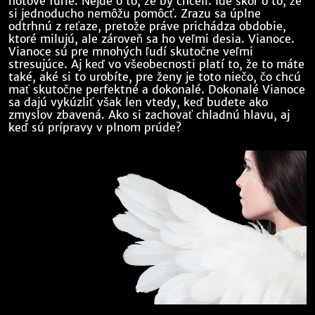
hotové fúrie. Nejde o to, že by chceli. Ide skôr o to, že
si jednoducho nemôžu pomôcť. Zrazu sa úplne
odtrhnú z reťaze, pretože práve prichádza obdobie,
ktoré milujú, ale zároveň sa ho veľmi desia. Vianoce.
Vianoce sú pre mnohých ľudí skutočne veľmi
stresujúce. Aj keď vo všeobecnosti platí to, že to máte
také, aké si to urobíte, pre ženy je toto niečo, čo chcú
mať skutočne perfektné a dokonalé. Dokonalé Vianoce
sa dajú vykúzliť však len vtedy, keď budete ako
zmyslov zbavená. Ako si zachovať chladnú hlavu, aj
keď sú prípravy v plnom prúde?