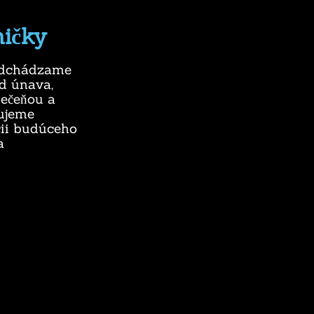
ičky
redchádzame
d únava,
pečeňou a
ujeme
ii budúceho
a