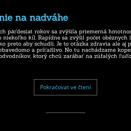
nie na nadváhe
ch päťdesiat rokov sa zvýšila priemerná hmotno
 niekoľko kíl. Rapídne sa zvýšil počet obéznych ľ
ko preto aby schudli. Je to otázka zdravia ale aj p
 sebavedomo a príťažlivo. No tu nachádzame kope
odvodníkov, ktorý chcú zarábať na zúfalých ľuďoc
"Ryžovanie
Pokračovat ve čtení
na
nadváhe"