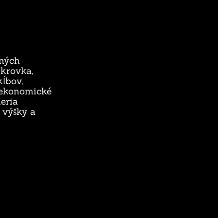
tných
ukrovka,
kĺbov,
 ekonomické
meria
 výšky a