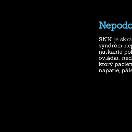
Nepodc
SNN je skra
syndróm nep
nutkanie po
ovládať, ned
ktorý pacien
napätie, pál