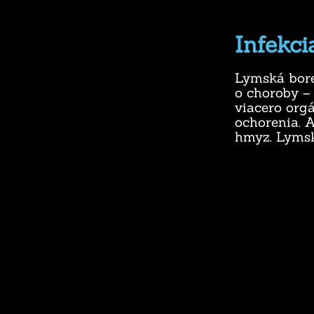
Infekci
Lymská borel
o choroby – 
viacero orgá
ochorenia. A
hmyz. Lymsk