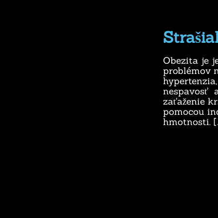
Straši
Obezita je j
problémov n
hypertenzia,
nespavosť a
zaťaženie kr
pomocou ind
hmotnosti. 