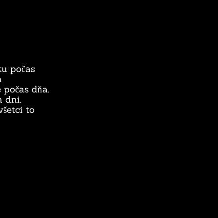
ku počas
m
 počas dňa.
 dni.
šetci to