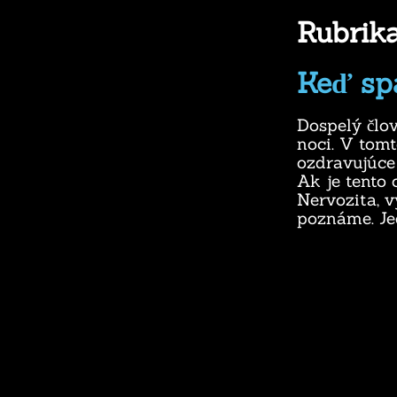
Rubrik
Keď spá
Dospelý člo
noci. V tom
ozdravujúce 
Ak je tento 
Nervozita, v
poznáme. Je