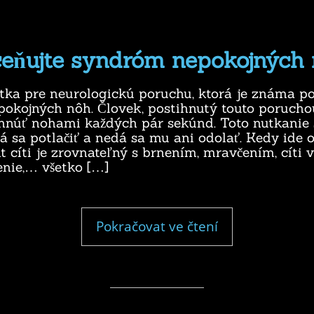
eňujte syndróm nepokojných
tka pre neurologickú poruchu, ktorá je známa 
okojných nôh. Človek, postihnutý touto poruch
hnúť nohami každých pár sekúnd. Toto nutkanie
á sa potlačiť a nedá sa mu ani odolať. Kedy ide 
t cíti je zrovnateľný s brnením, mravčením, cíti 
enie,… všetko […]
"Nepodceňujte
Pokračovat ve čtení
syndróm
nepokojných
nôh"