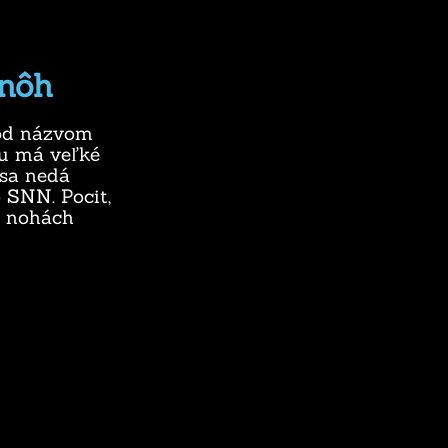
 nôh
pod názvom
ou má veľké
 sa nedá
o SNN. Pocit,
v nohách