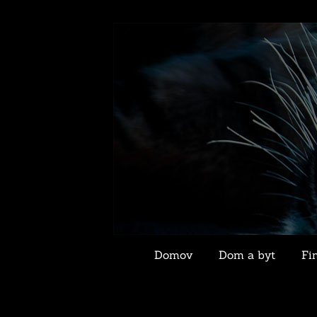
Domov
Dom a byt
Fi