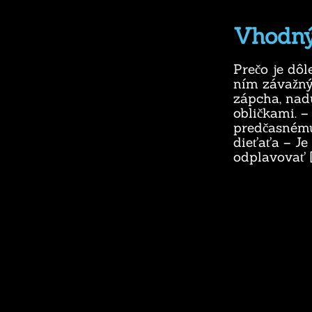
Vhodný
Prečo je dô
ním závažný
zápcha, nadú
obličkami. 
predčasném
dieťaťa – J
odplavovať 