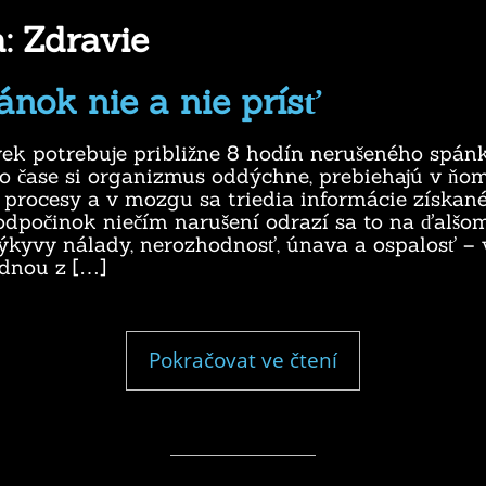
a:
Zdravie
nok nie a nie prísť
vek potrebuje približne 8 hodín nerušeného spán
to čase si organizmus oddýchne, prebiehajú v ňo
procesy a v mozgu sa triedia informácie získané
odpočinok niečím narušení odrazí sa to na ďalšom
ýkyvy nálady, nerozhodnosť, únava a ospalosť – v
dnou z […]
"Keď
Pokračovat ve čtení
spánok
nie
a
nie
prísť"