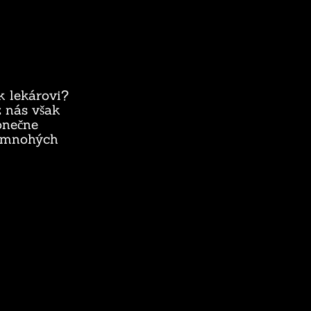
k lekárovi?
z nás však
onečne
v mnohých