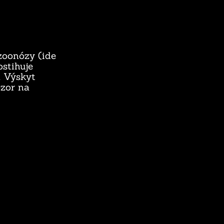
zoonózy (ide
ostihuje
. Výskyt
ozor na