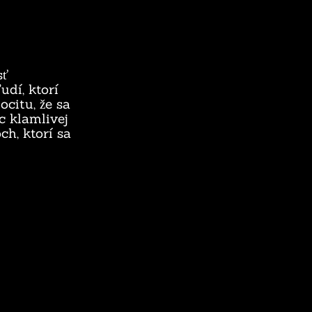
sť
udí, ktorí
ocitu, že sa
c klamlivej
h, ktorí sa