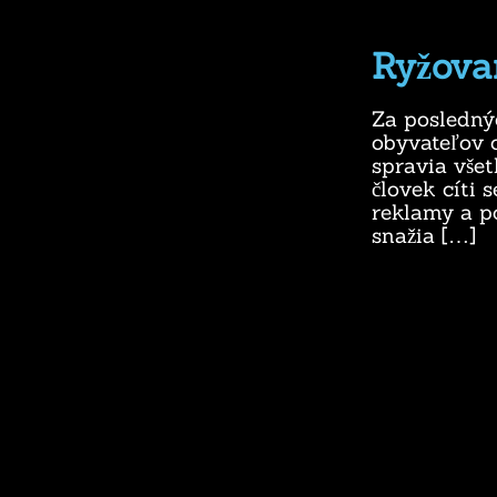
Ryžova
Za posledný
obyvateľov o
spravia všet
človek cíti
reklamy a p
snažia […]