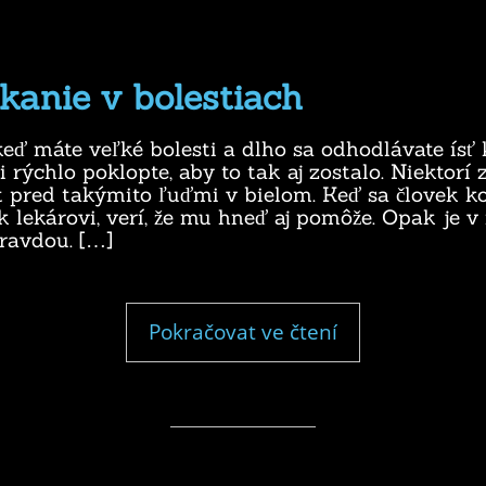
kanie v bolestiach
keď máte veľké bolesti a dlho sa odhodlávate ísť 
i rýchlo poklopte, aby to tak aj zostalo. Niektorí 
t pred takýmito ľuďmi v bielom. Keď sa človek k
k lekárovi, verí, že mu hneď aj pomôže. Opak je 
ravdou. […]
"Dlhé
Pokračovat ve čtení
čakanie
v
bolestiach"