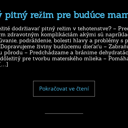
 pitný režim pre budúce mam
ležité dodržiavať pitný režim v tehotenstve? – P
m zdravotným komplikáciám akými sú napríkla
vanie, podráždenie, bolesti hlavy a problémy s 
– Dopravujeme živiny budúcemu dieťaťu – Zabraň
u pôrodu – Predchádzame a bránime dehydratác
e dôležitý pre tvorbu materského mlieka – Pomáh
[…]
"Vhodný
Pokračovat ve čtení
pitný
režim
pre
budúce
mamičky"