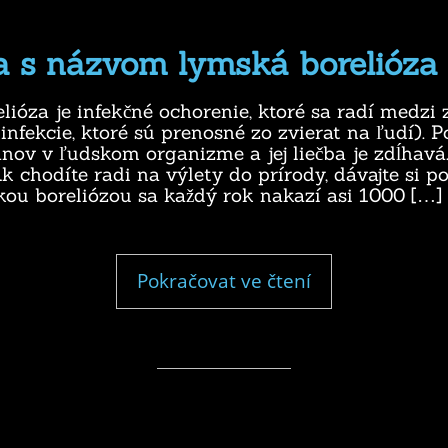
a s názvom lymská borelióza
ióza je infekčné ochorenie, ktoré sa radí medzi 
infekcie, ktoré sú prenosné zo zvierat na ľudí). P
nov v ľudskom organizme a jej liečba je zdĺhavá
k chodíte radi na výlety do prírody, dávajte si p
ou boreliózou sa každý rok nakazí asi 1000 […]
"Infekcia
Pokračovat ve čtení
s
názvom
lymská
borelióza"