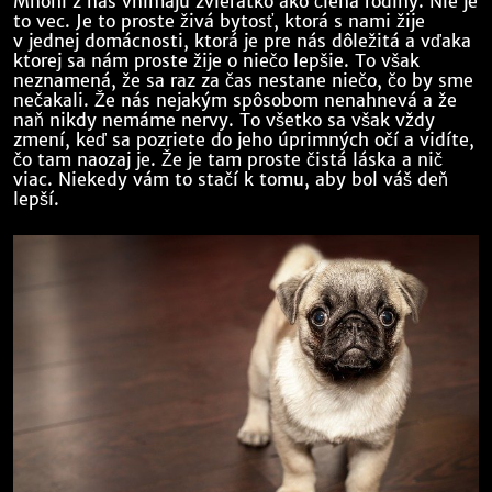
Mnohí z nás vnímajú zvieratko ako člena rodiny. Nie je
to vec. Je to proste živá bytosť, ktorá s nami žije
v jednej domácnosti, ktorá je pre nás dôležitá a vďaka
ktorej sa nám proste žije o niečo lepšie. To však
neznamená, že sa raz za čas nestane niečo, čo by sme
nečakali. Že nás nejakým spôsobom nenahnevá a že
naň nikdy nemáme nervy. To všetko sa však vždy
zmení, keď sa pozriete do jeho úprimných očí a vidíte,
čo tam naozaj je. Že je tam proste čistá láska a nič
viac. Niekedy vám to stačí k tomu, aby bol váš deň
lepší.