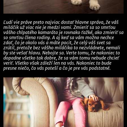
Ľudí vie práve preto najviac dostať hlavne správa, že váš
miláčik už viac nie je medzi vami. Zmieriť sa so smrťou
vášho chlpatého kamaráta je rovnako ťažké, ako zmieriť sa
so smrťou člena rodiny. A aj keď sa vám možno nechce
zdať, čo je okolo vás a máte pocit, že celý váš svet sa
zrútil, pretože bez vášho miláčika to nezvládnete, nemali
by ste vešať hlavu. Nebojte sa. Verte tomu, že nakoniec to
dopadne všetko tak dobre, že sa vám tomu nebude chcieť
veriť. Všetko však záleží len na vás. Nakoniec to bude
presne niečo, čo vás poteší a čo je pre vás podstatné.