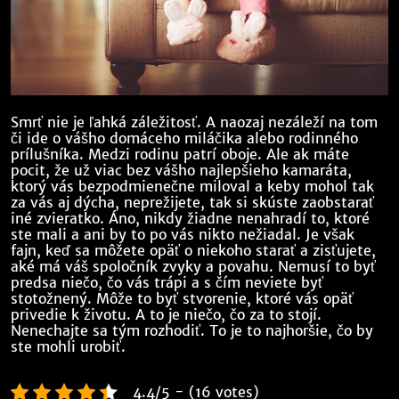
Smrť nie je ľahká záležitosť. A naozaj nezáleží na tom
či ide o vášho domáceho miláčika alebo rodinného
prílušníka. Medzi rodinu patrí oboje. Ale ak máte
pocit, že už viac bez vášho najlepšieho kamaráta,
ktorý vás bezpodmienečne miloval a keby mohol tak
za vás aj dýcha, neprežijete, tak si skúste zaobstarať
iné zvieratko. Áno, nikdy žiadne nenahradí to, ktoré
ste mali a ani by to po vás nikto nežiadal. Je však
fajn, keď sa môžete opäť o niekoho starať a zisťujete,
aké má váš spoločník zvyky a povahu. Nemusí to byť
predsa niečo, čo vás trápi a s čím neviete byť
stotožnený. Môže to byť stvorenie, ktoré vás opäť
privedie k životu. A to je niečo, čo za to stojí.
Nenechajte sa tým rozhodiť. To je to najhoršie, čo by
ste mohli urobiť.
4.4/5 - (16 votes)