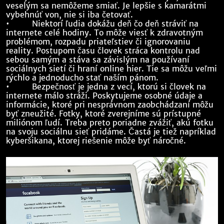
veselým sa nemôžeme smiať. Je lepšie s kamarátmi
vybehnúť von, nie si iba četovať.
• Niektorí ľudia dokážu deň čo deň stráviť na
internete celé hodiny. To môže viesť k zdravotným
problémom, rozpadu priateľstiev či ignorovaniu
reality. Postupom času človek stráca kontrolu nad
sebou samým a stáva sa závislým na používaní
sociálnych sietí či hraní online hier. Tie sa môžu veľmi
rýchlo a jednoducho stať naším pánom.
• Bezpečnosť je jedna z vecí, ktorú si človek na
internete málo stráži. Poskytujeme osobné údaje a
informácie, ktoré pri nesprávnom zaobchádzaní môžu
byť zneužité. Fotky, ktoré zverejníme sú prístupné
miliónom ľudí. Treba preto poriadne zvážiť, akú fotku
na svoju sociálnu sieť pridáme. Častá je tiež napríklad
kyberšikana, ktorej riešenie môže byť náročné.