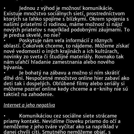
• Jednou z výhod je možnosť komunikácie.
Existuje množstvo sociálnych sietí, prostredníctvom
ktorých sa ľahko spojíme s blízkymi. Okrem spojenia s
našimi priateľmi či rodinou, máme možnosť si nájsť
nových priateľov s napríklad podobnými záujmami. To
je predsa skvelé, no nie?
• Poskytuje nám veľa informácií z rôznych
oblastí. Čokoľvek chceme, to nájdeme. Môžeme získať
nové vedomosti o iných krajinách a ich kultúrach,
novinky zo sveta či študijné materiály. Rovnako tak
nám uľahčí hľadanie zamestnania alebo nového
bývania.
• Je bohatý na zábavu a možno si ním skrátiť
dlhé dni. Nespočetné množstvo online hier zabaví ako
deti tak i dospelých. Obľúbené filmy alebo seriály si
môžeme pozrieť online kedy chceme a e-knihy nie sú
taktiež na zahodenie.
Internet a jeho negatíva
• Komunikáciou cez sociálne siete strácame
priamy kontakt. Nevidíme človeku priamo do očí a
nemôžeme z jeho tváre vyčítať ako sa napríklad v
danej chvíli cíti. Smutného nemôžeme objať, s