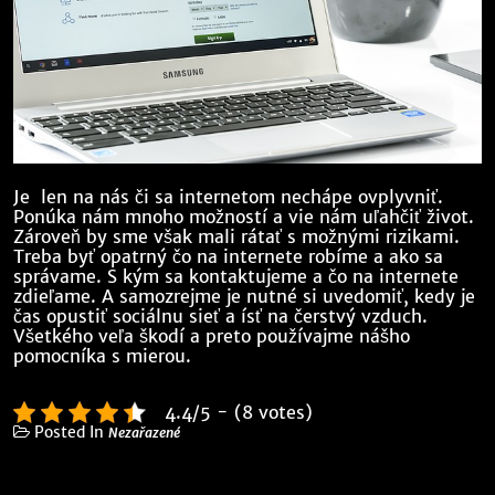
Je len na nás či sa internetom nechápe ovplyvniť.
Ponúka nám mnoho možností a vie nám uľahčiť život.
Zároveň by sme však mali rátať s možnými rizikami.
Treba byť opatrný čo na internete robíme a ako sa
správame. S kým sa kontaktujeme a čo na internete
zdieľame. A samozrejme je nutné si uvedomiť, kedy je
čas opustiť sociálnu sieť a ísť na čerstvý vzduch.
Všetkého veľa škodí a preto používajme nášho
pomocníka s mierou.
4.4/5 - (8 votes)
Posted In
Nezařazené