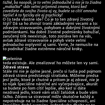
ťažké, ba naopak, je to veľmi jednoduché a nie je to žiadna
„makačka“ skôr veľmi príjemná zmena, ktorú keď
zavediete do svojho života aj vy, budete sa cítiť omnoho
lepšie! A to fyzicky ale aj psychicky!
O čo teda vlastne ide? Čo je to ten zdravý životný
štýl? Dá sa ho zhrnúť tromi základnými vecami a to:
zdravým stravovaním, pohybom a dobrými životnými
podmienkami. Na dobré životné podmienky bohužiaľ,
zaručený trik neexistuje, toto zostáva len na vás,
avšak zdravé stravovanie a pohyb viete veľmi
jednoducho ovplyvniť aj sami. Verte, že nemusíte na
to podnikať žiadne extrémne náročné kroky.
teda existuje. Ale zrealizovať ho môžete len vy sami.
Zdravá strava
Stále mi nie je úplne jasné, prečo si ľudia pod pojmom
zdravá strava predstavujú strašiaka. Môžeme predsa
jesť jedlo, ktoré je chutné a pritom je aj zdravé, nie je
to nijak špeciálne náročné ani vyčerpávajúce, akurát
sa budete po ňom cítiť lepšie, ako keď si dáte
nezdravá jedlo, ktoré vám oťaží žalúdok a bude vám
ťažko. Zdravo sa stravovať môže skutočne každý a
nepotrebuje na to žiadne špeciálne schopnosti, ani
špeciálne drahé suroviny. Jednoducho dbajte na to,