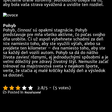
aby bola vaša strava vyvážená a uvidíte ten rozdiel.
Pohyb
Pohyb, činnosť sú opakmi stagnácie. Pohyb
predstavuje pre mňa všetko aktívne, čo počas svojho
dňa urobíte. Či už aspoň vybehnete schodmi za deň
10x namiesto toho, aby ste využili výťah, alebo sa
prejdete ten kilometer – dva namiesto toho, aby ste
sa každý deň vozili autom. Pohyb sa dá do nášho
života zaviesť rôznymi, aj jednoduchými spôsobmi a je
veľmi dôležitý pre zdravý životný štýl. Nemusíte začať
trénovať na majstrovstvá sveta v nejakom športe,
verte, že stačia aj malé krôčiky každý deň a výsledok
sa dostaví.
2.8/5 - (5 votes)
Posted In
Nezařazené