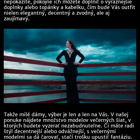
nepokazíte, pokojne ich môžete doplniť o výraznejšie
doplnky alebo topánky a kabelku, čím bude Vás outfit
nielen elegantný, decentný a zvodný, ale aj
zaujímavý.
Takže milé dámy, výber je len a len na Vás. V našej
ponuke nájdete množstvo modelov večerných šiat, v
ktorých budete vyzerať nezabudnuteľne. Či máte radi
štýl decentnejší alebo odvážnejší, s večernými
modelmi sa dá čarovať, stačí trošku upustiť fantáziu.