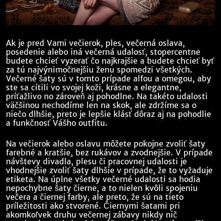
Ak je pred Vami večierok, ples, večerná oslava,
posedenie alebo iná večerná udalosť, stopercentne
budete chcieť vyzerať čo najkrajšie a budete chcieť byť
za tú najvýnimočnejšiu ženu spomedzi všetkých.
Večerné šaty sú v tomto prípade alfou a omegou, aby
ste sa cítili vo svojej koži, krásne a elegantne,
príťažlivo no zároveň aj pohodlne. Na takéto udalosti
väčšinou nechodíme len na skok, ale zdržíme sa o
niečo dlhšie, preto je lepšie klásť dôraz aj na pohodlie
a funkčnosť Vášho outfitu.
Na večierok alebo oslavu môžete pokojne zvoliť šaty
farebné a kratšie, bez rukávov a zvodnejšie. V prípade
návštevy divadla, plesu či pracovnej udalosti je
vhodnejšie zvoliť šaty dlhšie v prípade, že to vyžaduje
etiketa. Na úplne všetky večerné udalosti sa hodia
nepochybne šaty čierne, a to nielen kvôli spojeniu
večera a čiernej farby, ale preto, že sú na tieto
príležitosti ako stvorené. Čiernymi šatami pri
akomkoľvek druhu večernej zábavy nikdy nič