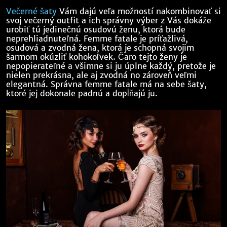
Večerné šaty
Vám dajú veľa možností nakombinovať si
svoj večerný outfit a ich správny výber z Vás dokáže
urobiť tú jedinečnú osudovú ženu, ktorá bude
neprehliadnuteľná. Femme fatale je príťažlivá,
osudová a zvodná žena, ktorá je schopná svojim
šarmom okúzliť kohokoľvek. Čaro tejto ženy je
nepopierateľné a všimne si ju úplne každý, pretože je
nielen prekrásna, ale aj zvodná no zároveň veľmi
elegantná. Správna femme fatale má na sebe šaty,
ktoré jej dokonale padnú a dopĺňajú ju.