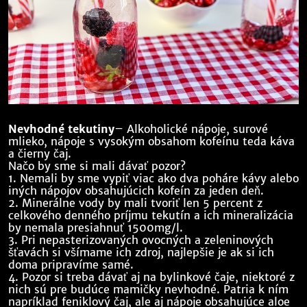
Nevhodné tekutiny
– Alkoholické nápoje, surové
mlieko, nápoje s vysokým obsahom kofeínu teda káva
a čierny čaj.
Načo by sme si mali dávať pozor?
1. Nemali by sme vypiť viac ako dva poháre kávy alebo
iných nápojov obsahujúcich kofeín za jeden deň.
2. Minerálne vody by mali tvoriť len 5 percent z
celkového denného príjmu tekutín a ich mineralizácia
by nemala presiahnuť 1500mg/l.
3. Pri nepasterizovaných ovocných a zeleninových
šťavách si všímame ich zdroj, najlepšie je ak si ich
doma pripravíme samé.
4. Pozor si treba dávať aj na bylinkové čaje, niektoré z
nich sú pre budúce mamičky nevhodné. Patria k ním
napríklad feniklový čaj, ale aj nápoje obsahujúce aloe