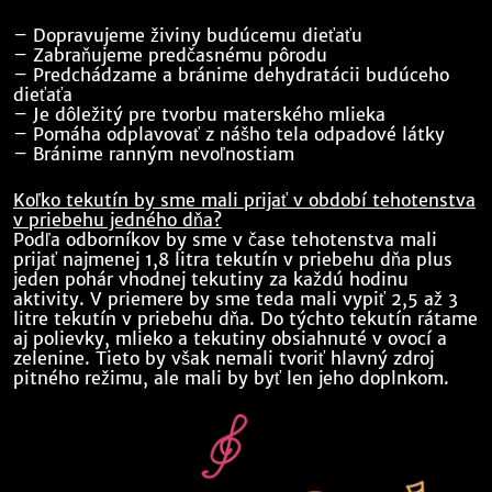
– Dopravujeme živiny budúcemu dieťaťu
– Zabraňujeme predčasnému pôrodu
– Predchádzame a bránime dehydratácii budúceho
dieťaťa
– Je dôležitý pre tvorbu materského mlieka
– Pomáha odplavovať z nášho tela odpadové látky
– Bránime ranným nevoľnostiam
Koľko tekutín by sme mali prijať v období tehotenstva
v priebehu jedného dňa?
Podľa odborníkov by sme v čase tehotenstva mali
prijať najmenej 1,8 litra tekutín v priebehu dňa plus
jeden pohár vhodnej tekutiny za každú hodinu
aktivity. V priemere by sme teda mali vypiť 2,5 až 3
litre tekutín v priebehu dňa. Do týchto tekutín rátame
aj polievky, mlieko a tekutiny obsiahnuté v ovocí a
zelenine. Tieto by však nemali tvoriť hlavný zdroj
pitného režimu, ale mali by byť len jeho doplnkom.