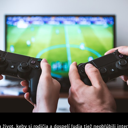
 život, keby si rodičia a dospelí ľudia tiež neobľúbili inte