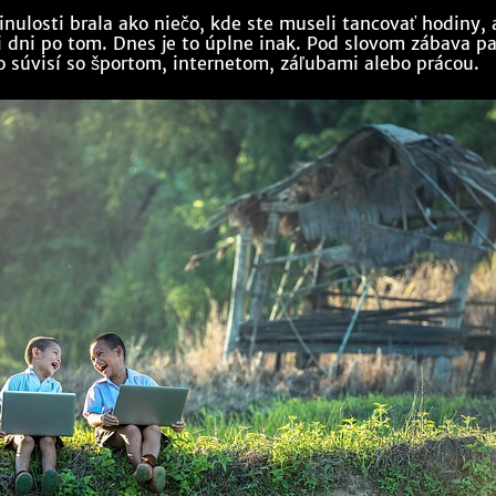
nulosti brala ako niečo, kde ste museli tancovať hodiny, 
tri dni po tom. Dnes je to úplne inak. Pod slovom zábava pa
to súvisí so športom, internetom, záľubami alebo prácou.