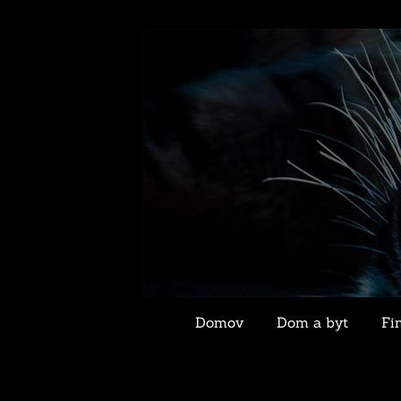
Domov
Dom a byt
Fi