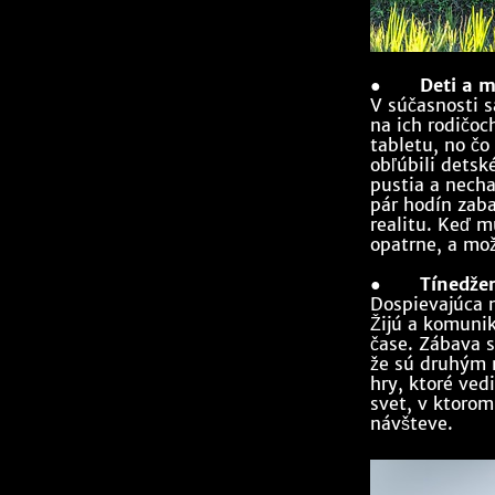
●
Deti a m
V súčasnosti s
na ich rodičoc
tabletu, no čo
obľúbili detsk
pustia a necha
pár hodín zab
realitu. Keď m
opatrne, a mož
●
Tínedžer
Dospievajúca m
Žijú a komunik
čase. Zábava s
že sú druhým n
hry, ktoré vedi
svet, v ktorom
návšteve.