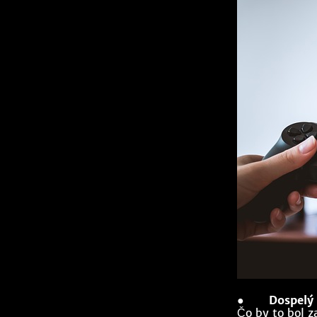
●
Dospelý
Čo by to bol za