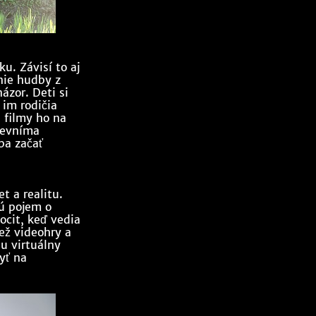
u. Závisí to aj
nie hudby z
ázor. Deti si
 im rodičia
 filmy ho na
nevníma
ba začať
t a realitu.
jú pojem o
ocit, keď vedia
ež videohry a
lu virtuálny
yť na