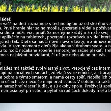
ládež
a väčšina detí zoznamuje s technológiou už od skorého vek
h. Prvé hranie hier sa na mobile, pozeranie videí a počúva
 si dieťa môže viac priať. Samozrejme každý má nato svoj n
é aplikácie na tabletoch, pozeranie rozprávok a videí ktoré
jú ich tak. Dieťa sa naučí nové slová a texty, a animované
avia. V tom momente dieťa žije akoby v druhom svete, a 
u to rodič nečakane zoberie samozrejme začne plakať. Tre
no s nejakými pravidlami, či už pre neho alebo pre vás.
i
ládež má taktiež svoj vlastný život. Prepojený cez interne
ujú na sociálnych sieťach, zdieľajú svoje emócie, a stráca
a pobrala týmto smerom, a nemá cesty späť. Napĺňa ich p
a očiach cez niečo čo majú pred sebou. V obľube sú takti
a naraz hrať viacerí ľudia, a sú akoby spolu. Prežívajú spo
 nemusia byť pri sebe, a pýtať sa rodičoch dokedy môžu b