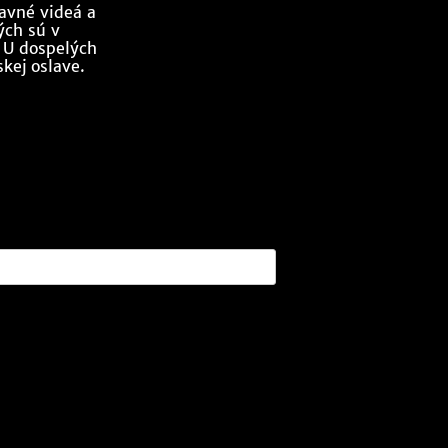
bavné videá a
ých sú v
. U dospelých
skej oslave.