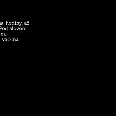
ať hodiny, až
. Pod slovom
om,
 väčšina