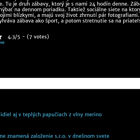
e. Tu je druh zábavy, ktorý je s nami 24 hodín denne. Zá
ýbať na dennom poriadku. Taktiež sociálne siete na ktor
ojimi blízkymi, a majú svoj život zhrnutí pár fotografiami
hráva zábava ako šport, a potom stretnutie sa na priateľ
4.3/5 - (7 votes)
va
idiel aj v teplých papučiach z vlny merino
čne znamená založenie s.r.o. v dnešnom svete